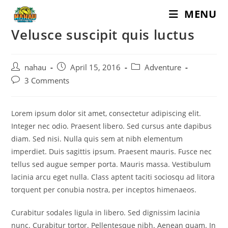
Skip
MENU
to
Velusce suscipit quis luctus
content
Post
Post
Post
nahau
April 15, 2016
Adventure
author:
published:
category:
Post
3 Comments
comments:
Lorem ipsum dolor sit amet, consectetur adipiscing elit.
Integer nec odio. Praesent libero. Sed cursus ante dapibus
diam. Sed nisi. Nulla quis sem at nibh elementum
imperdiet. Duis sagittis ipsum. Praesent mauris. Fusce nec
tellus sed augue semper porta. Mauris massa. Vestibulum
lacinia arcu eget nulla. Class aptent taciti sociosqu ad litora
torquent per conubia nostra, per inceptos himenaeos.
Curabitur sodales ligula in libero. Sed dignissim lacinia
nunc. Curabitur tortor. Pellentesque nibh. Aenean quam. In