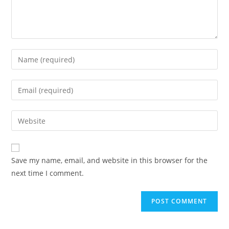
Enter
your
name
Enter
or
your
username
email
Enter
to
address
your
comment
to
website
comment
URL
Save my name, email, and website in this browser for the
(optional)
next time I comment.