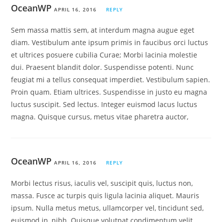
OceanWP
APRIL 16, 2016
REPLY
Sem massa mattis sem, at interdum magna augue eget
diam. Vestibulum ante ipsum primis in faucibus orci luctus
et ultrices posuere cubilia Curae; Morbi lacinia molestie
dui. Praesent blandit dolor. Suspendisse potenti. Nunc
feugiat mi a tellus consequat imperdiet. Vestibulum sapien.
Proin quam. Etiam ultrices. Suspendisse in justo eu magna
luctus suscipit. Sed lectus. Integer euismod lacus luctus
magna. Quisque cursus, metus vitae pharetra auctor,
OceanWP
APRIL 16, 2016
REPLY
Morbi lectus risus, iaculis vel, suscipit quis, luctus non,
massa. Fusce ac turpis quis ligula lacinia aliquet. Mauris
ipsum. Nulla metus metus, ullamcorper vel, tincidunt sed,
euismod in, nibh. Quisque volutpat condimentum velit.